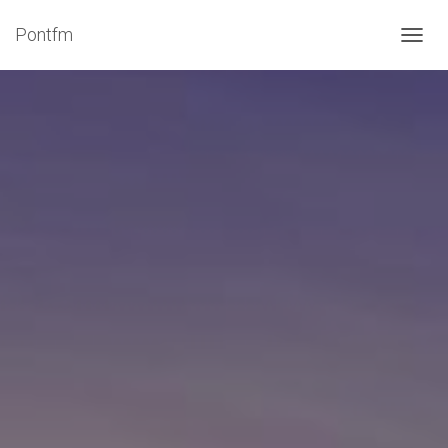
Pontfm
N
A
V
I
G
Á
C
I
Ó
B
E
-
/
K
I
K
A
P
C
S
O