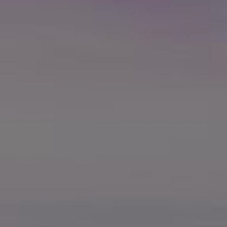
L
Á
S
A