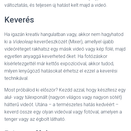
változtatás, és teljesen új hatást kelt majd a videó.
Keverés
Ha igazán kreatív hangulatban vagy, akkor nem hagyhatod
ki a
Videoleap
keverőeszközét (Mixer), amellyel újabb
videóréteget rakhatsz egy másik videó vagy kép fölé, majd
egyetlen anyaggá keverheted őket. Ha fotózáskor
kísérletezgettél már kettős expozícióval, akkor tudod,
milyen lenyűgöző hatásokat érhetsz el ezzel a keverési
technikával.
Most próbálod ki először? Kezdd azzal, hogy készítesz egy
alul- vagy túlexponált (nagyon világos vagy nagyon sötét)
hátterű videót. Utána – a természetes hatás kedvéért –
keverd össze egy olyan videóval vagy fotóval, amelyen a
tenger vagy az égbolt látható.