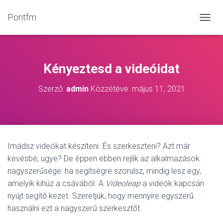
Pontfm
N
A
V
I
G
Kényeztesd a videóidat
Á
C
Szerző:
admin
Közzétéve:
május 11, 2021
I
Ó
B
E
-
/
Imádsz videókat készíteni. És szerkeszteni? Azt már
K
kevésbé, ugye? De éppen ebben rejlik az alkalmazások
I
K
nagyszerűsége: ha segítségre szorulsz, mindig lesz egy,
A
amelyik kihúz a csávából. A
Videoleap
a videók kapcsán
P
nyújt segítő kezet. Szeretjük, hogy mennyire egyszerű
C
S
használni ezt a nagyszerű szerkesztőt.
O