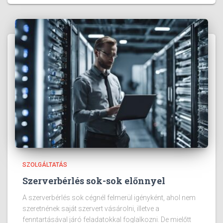
SZOLGÁLTATÁS
Szerverbérlés sok-sok előnnyel
A szerverbérlés sok cégnél felmerül igényként, ahol nem
szeretnének saját szervert vásárolni, illetve a
fenntartásával járó feladatokkal foglalkozni. De mielőtt