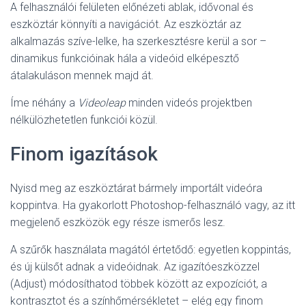
L
A felhasználói felületen előnézeti ablak, idővonal és
Á
eszköztár könnyíti a navigációt. Az eszköztár az
S
alkalmazás szíve-lelke, ha szerkesztésre kerül a sor –
A
dinamikus funkcióinak hála a videóid elképesztő
átalakuláson mennek majd át.
Íme néhány a
Videoleap
minden videós projektben
nélkülözhetetlen funkciói közül.
Finom igazítások
Nyisd meg az eszköztárat bármely importált videóra
koppintva. Ha gyakorlott Photoshop-felhasználó vagy, az itt
megjelenő eszközök egy része ismerős lesz.
A szűrők használata magától értetődő: egyetlen koppintás,
és új külsőt adnak a videóidnak. Az igazítóeszközzel
(Adjust) módosíthatod többek között az expozíciót, a
kontrasztot és a színhőmérsékletet – elég egy finom