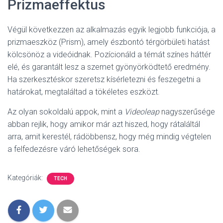
Prizmaeffektus
Végül következzen az alkalmazás egyik legjobb funkciója, a
prizmaeszköz (Prism), amely észbontó térgörbületi hatást
kölcsönöz a videóidnak. Pozícionáld a témát színes háttér
elé, és garantált lesz a szemet gyönyörködtető eredmény.
Ha szerkesztéskor szeretsz kísérletezni és feszegetni a
határokat, megtaláltad a tökéletes eszközt.
Az olyan sokoldalú appok, mint a
Videoleap
nagyszerűsége
abban rejlik, hogy amikor már azt hiszed, hogy rátaláltál
arra, amit kerestél, rádöbbensz, hogy még mindig végtelen
a felfedezésre váró lehetőségek sora.
Kategóriák:
TECH