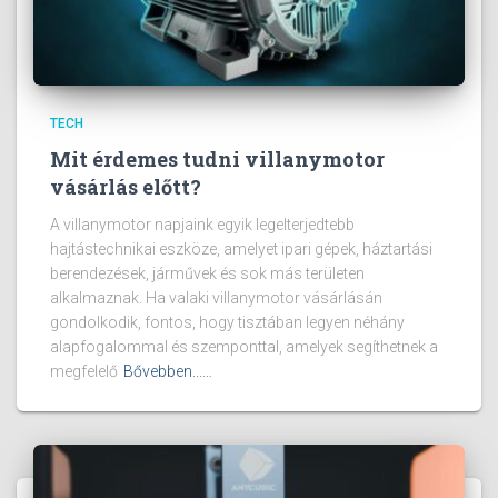
TECH
Mit érdemes tudni villanymotor
vásárlás előtt?
A villanymotor napjaink egyik legelterjedtebb
hajtástechnikai eszköze, amelyet ipari gépek, háztartási
berendezések, járművek és sok más területen
alkalmaznak. Ha valaki villanymotor vásárlásán
gondolkodik, fontos, hogy tisztában legyen néhány
alapfogalommal és szemponttal, amelyek segíthetnek a
megfelelő
Bővebben...…