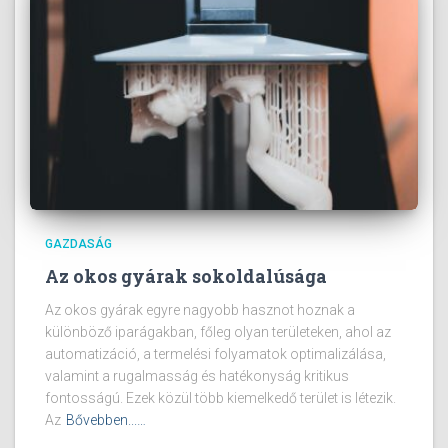
GAZDASÁG
Az okos gyárak sokoldalúsága
Az okos gyárak egyre nagyobb hasznot hoznak a
különböző iparágakban, főleg olyan területeken, ahol az
automatizáció, a termelési folyamatok optimalizálása,
valamint a rugalmasság és hatékonyság kritikus
fontosságú. Ezek közül több kiemelkedő terület is létezik.
Az
Bővebben...…