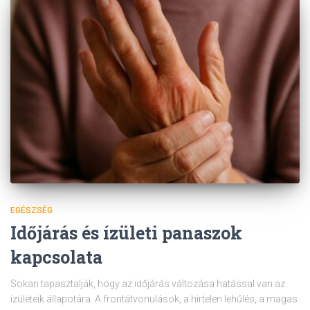
EGÉSZSÉG
Időjárás és ízületi panaszok
kapcsolata
Sokan tapasztalják, hogy az időjárás változása hatással van az
ízületeik állapotára. A frontátvonulások, a hirtelen lehűlés, a magas