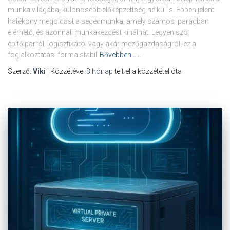
munka világába, különösebb előképzettség nélkül is. Ebben jelent
hatékony megoldást a segédmunka, amely számos iparágban
elérhető, és azonnali munkakezdést kínálhat. Legyen szó
építőiparról, logisztikáról vagy akár mezőgazdaságról, ez a
foglalkoztatási forma stabil
Bővebben……
Szerző:
Viki
| Közzétéve:
3 hónap
telt el a közzététel óta