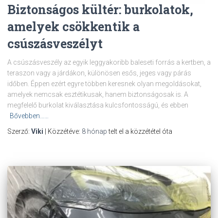
Biztonságos kültér: burkolatok,
amelyek csökkentik a
csúszásveszélyt
A csúszásveszély az egyik leggyakoribb baleseti forrás a kertben, a
teraszon vagy a járdákon, különösen esős, jeges vagy párás
időben. Éppen ezért egyre többen keresnek olyan megoldásokat,
amelyek nemcsak esztétikusak, hanem biztonságosak is. A
megfelelő burkolat kiválasztása kulcsfontosságú, és ebben
Bővebben……
Szerző:
Viki
| Közzétéve:
8 hónap
telt el a közzététel óta