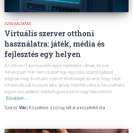
SZOLGÁLTATÁS
Virtuális szerver otthoni
használatra: játék, média és
fejlesztés egy helyen
Az otthoni IT környezetek egyre fejlettebbé válnak, és sok
felhasználó már nem csupán egy egyszerű számítógéppel
elégszik meg. A virtuális szerver lehetőséget ad arra, hogy saját
infrastruktúrát hozzunk létre, amely többféle célra is használható,
legyen szó játékról, médiafogyasztásról vagy fejlesztésről.
Bővebben……
Szerző:
Viki
| Közzétéve:
4 hónap
telt el a közzététel óta