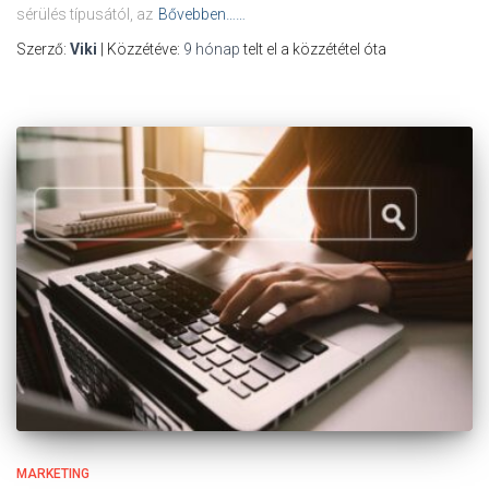
sérülés típusától, az
Bővebben……
Szerző:
Viki
| Közzétéve:
9 hónap
telt el a közzététel óta
MARKETING