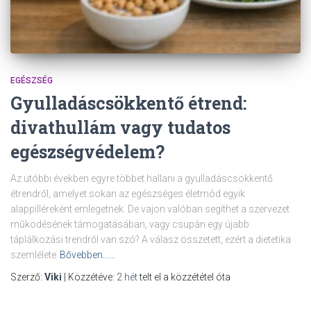
EGÉSZSÉG
Gyulladáscsökkentő étrend:
divathullám vagy tudatos
egészségvédelem?
Az utóbbi években egyre többet hallani a gyulladáscsökkentő
étrendről, amelyet sokan az egészséges életmód egyik
alappilléreként emlegetnek. De vajon valóban segíthet a szervezet
működésének támogatásában, vagy csupán egy újabb
táplálkozási trendről van szó? A válasz összetett, ezért a dietetika
szemlélete
Bővebben……
Szerző:
Viki
| Közzétéve:
2 hét
telt el a közzététel óta