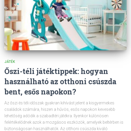
JÁTÉK
Őszi-téli játéktippek: hogyan
használható az otthoni csúszda
bent, esős napokon?
Az őszi és téli időszak gyakran kihívást jelent a kisgyermekes
családok számára, hiszen a hűvös, esős napokon kevesebb
lehetőség adódik a szabadtéri játékra. Ilyenkor különösen
felértékelődnek azok a mozgásos eszközök, amelyek beltérben is
biztonságosan használhatók. Az otthoni csúszda kiváló