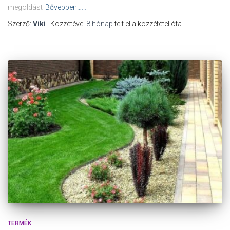
megoldást
Bővebben……
Szerző:
Viki
| Közzétéve:
8 hónap
telt el a közzététel óta
TERMÉK