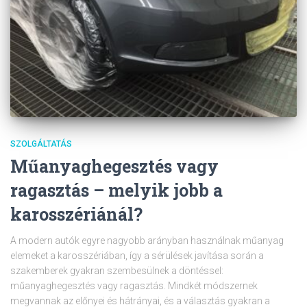
SZOLGÁLTATÁS
Műanyaghegesztés vagy
ragasztás – melyik jobb a
karosszériánál?
A modern autók egyre nagyobb arányban használnak műanyag
elemeket a karosszériában, így a sérülések javítása során a
szakemberek gyakran szembesülnek a döntéssel:
műanyaghegesztés vagy ragasztás. Mindkét módszernek
megvannak az előnyei és hátrányai, és a választás gyakran a