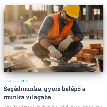
UNCATEGORIZED
Segédmunka: gyors belépő a
munka világába
Sokan keresnek olyan lehetőséget, amellyel gyorsan beléphetnek a