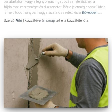
páratartalom vagy a légnyomás ingadozása felerősítheti a
fájdalmat, merevséget és duzzanatot. Bár a jelenség hosszú ideje
ismert, tudományos magyarázata összetett, és a
Bővebben……
Szerző:
Viki
| Közzétéve:
5 hónap
telt el a közzététel óta