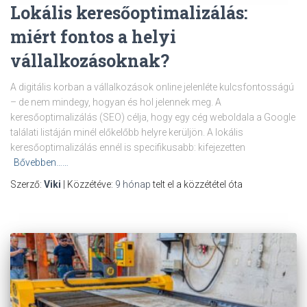
Lokális keresőoptimalizálás:
miért fontos a helyi
vállalkozásoknak?
A digitális korban a vállalkozások online jelenléte kulcsfontosságú
– de nem mindegy, hogyan és hol jelennek meg. A
keresőoptimalizálás (SEO) célja, hogy egy cég weboldala a Google
találati listáján minél előkelőbb helyre kerüljön. A lokális
keresőoptimalizálás ennél is specifikusabb: kifejezetten
Bővebben……
Szerző:
Viki
| Közzétéve:
9 hónap
telt el a közzététel óta