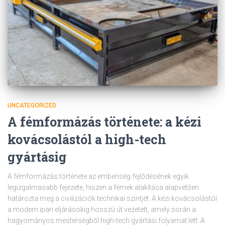
UNCATEGORIZED
A fémformázás története: a kézi
kovácsolástól a high-tech
gyártásig
A fémformázás története az emberiség fejlődésének egyik
legizgalmasabb fejezete, hiszen a fémek alakítása alapvetően
határozta meg a civilizációk technikai szintjét. A kézi kovácsolástól
a modern ipari eljárásokig hosszú út vezetett, amely során a
hagyományos mesterségből high-tech gyártási folyamat lett. A