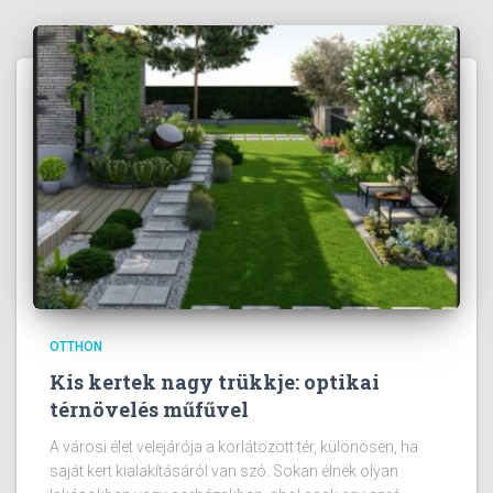
OTTHON
Kis kertek nagy trükkje: optikai
térnövelés műfűvel
A városi élet velejárója a korlátozott tér, különösen, ha
saját kert kialakításáról van szó. Sokan élnek olyan