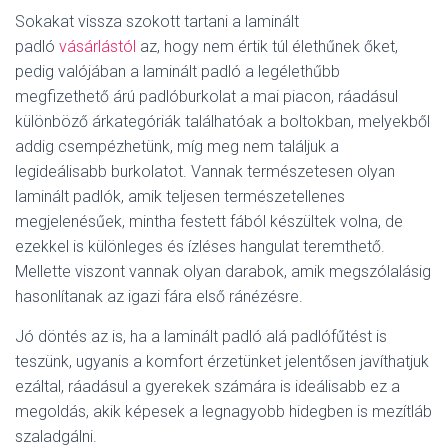
L
Sokakat vissza szokott tartani a laminált
Á
S
padló
vásárlástól
az, hogy nem értik túl élethűnek őket,
A
pedig valójában a laminált padló a legélethűbb
megfizethető árú padlóburkolat a mai piacon, ráadásul
különböző árkategóriák találhatóak a boltokban, melyekből
addig csempézhetünk, míg meg nem találjuk a
legideálisabb burkolatot. Vannak természetesen olyan
laminált padlók, amik teljesen természetellenes
megjelenésűek, mintha festett fából készültek volna, de
ezekkel is különleges és ízléses hangulat teremthető.
Mellette viszont vannak olyan darabok, amik megszólalásig
hasonlítanak az igazi fára első ránézésre.
Jó döntés az is, ha a laminált padló alá padlófűtést is
teszünk, ugyanis a komfort érzetünket jelentősen javíthatjuk
ezáltal, ráadásul a gyerekek számára is ideálisabb ez a
megoldás, akik képesek a legnagyobb hidegben is mezítláb
szaladgálni.