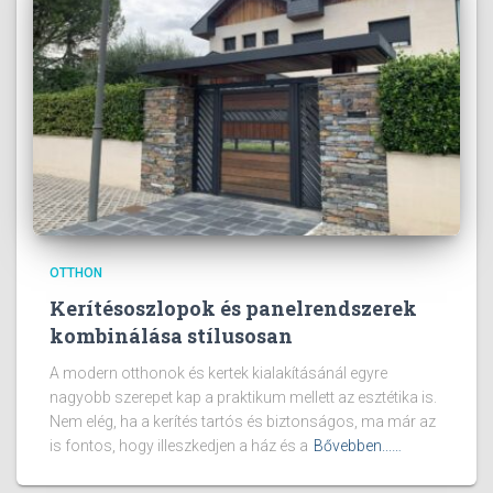
OTTHON
Kerítésoszlopok és panelrendszerek
kombinálása stílusosan
A modern otthonok és kertek kialakításánál egyre
nagyobb szerepet kap a praktikum mellett az esztétika is.
Nem elég, ha a kerítés tartós és biztonságos, ma már az
is fontos, hogy illeszkedjen a ház és a
Bővebben...…