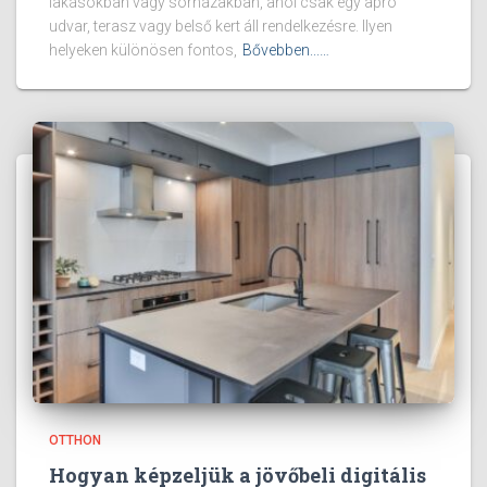
lakásokban vagy sorházakban, ahol csak egy apró
udvar, terasz vagy belső kert áll rendelkezésre. Ilyen
helyeken különösen fontos,
Bővebben...…
OTTHON
Hogyan képzeljük a jövőbeli digitális