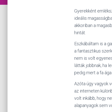
Gyerekként emléksz
ideális magasságban
akkoriban a magasba
hintát.
Eszkábáltam is a ga
a fantasztikus szer
nem is volt egyenes
látták jobbnak, ha 
pedig mert a fa ága 
Azóta úgy vagyok ve
az interneten külön
volt inkább, hogy n
alapanyagok sem vo