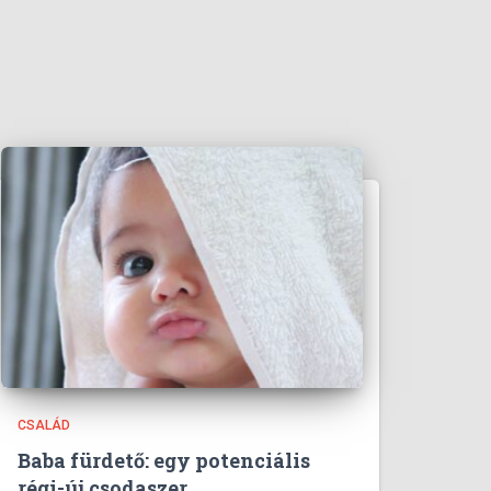
CSALÁD
Baba fürdető: egy potenciális
régi-új csodaszer