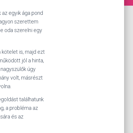
 az egyik ága pond
 nagyon szerettem
ne oda szerelni egy
kötelet is, majd ezt
űködött jól a hinta,
a nagyszülők úgy
mány volt, másrészt
volna.
goldást találhatunk
ág, a probléma az
ására és az