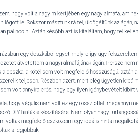
em, hogy volt a nagyim kertjében egy nagy almafa, aminek
 lógott le. Sokszor másztunk rá fel, üldögéltünk az ágán,
n palincolni. Aztán később azt is kitaláltam, hogy fel kelle
rázsban egy deszkából egyet, melyre így-úgy felszereltem 
kezetet átvetettem a nagyi almafájának ágán. Persze nem m
 a deszka, a kötél sem volt megfelelő hosszúságú, aztán 
leszerelik teljesen. Részben azért, mert elég ügyetlen kreál
sem volt annyira erős, hogy egy ilyen igénybevételt kibírt 
le, hogy végülis nem volt ez egy rossz ötlet, megannyi me
böző DIY hinták elkészítésére. Nem olyan nagy furfangoss
em voltak megfelelő eszközeim egy ideális hinta megalkot
ltak a legjobbak.