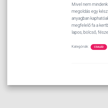
Mivel nem mindenki 
megoldás egy kész 
anyagban kaphatóak 
megfelelő fa a kertb
lapos, bölcső, fésze
Kategóriák:
CSALÁD