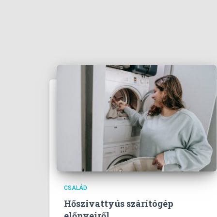
CSALÁD
Hőszivattyús szárítógép
előnyeiről