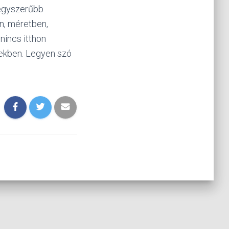
 egyszerűbb
n, méretben,
nincs itthon
etekben. Legyen szó