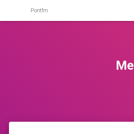
Pontfm
Mel