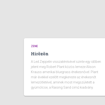
ZENE
Hírözön
A Led Zeppelin visszatérésével szinte egy időben
jelent meg Robert Plant közös lemeze Alison
Krauss amerikai bluegrass énekesnővel. Plant
már évekkel ezelőtt megkereste az énekesnőt
lemezötletével, aminek most megszületett a
gyümölcse, a Raising Sand cimű kiadvány.