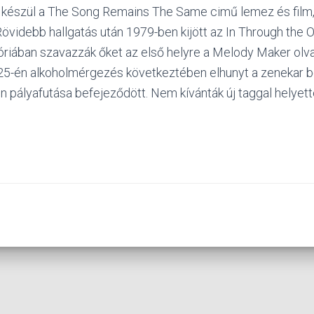
l készül a The Song Remains The Same cimű lemez és film
 Rövidebb hallgatás után 1979-ben kijött az In Through the 
óriában szavazzák őket az első helyre a Melody Maker olva
25-én alkoholmérgezés következtében elhunyt a zenekar
n pályafutása befejeződött. Nem kívánták új taggal helyette