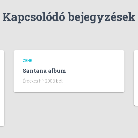
Kapcsolódó bejegyzések
ZENE
Santana album
Érdekes hír 2008-ból: