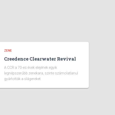
ZENE
Creedence Clearwater Revival
A CCR a 70-es évek elejének egyik
legnépszerűbb zenekara, szinte számolatlanul
gyártották a slágereket.