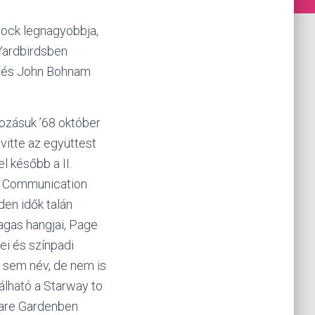
rock legnagyobbja,
 Yardbirdsben
os és John Bohnam
ozásuk ’68 október
vitte az együttest
l később a II.
 a Communication
en idők talán
agas hangjai, Page
ei és színpadi
, sem név, de nem is
álható a Starway to
are Gardenben