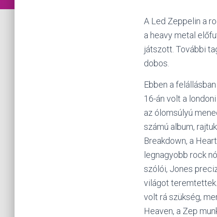
A Led Zeppelin a ro
a heavy metal előfu
játszott. További 
dobos.
Ebben a felállásba
16-án volt a london
az ólomsúlyú menedz
számú album, rajtuk
Breakdown, a Heart
legnagyobb rock nót
szólói, Jones preci
világot teremtettek
volt rá szükség, me
Heaven, a Zep mun