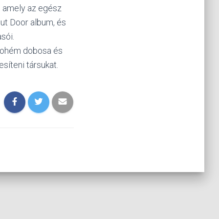
, amely az egész
Out Door album, és
sói.
 bohém dobosa és
síteni társukat.