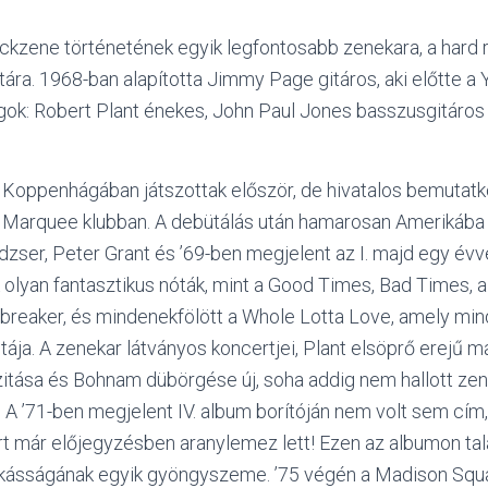
ckzene történetének egyik legfontosabb zenekara, a hard 
tára. 1968-ban alapította Jimmy Page gitáros, aki előtte a
tagok: Robert Plant énekes, John Paul Jones basszusgitár
n Koppenhágában játszottak először, de hivatalos bemutatk
i Marquee klubban. A debütálás után hamarosan Amerikába 
ser, Peter Grant és ’69-ben megjelent az I. majd egy évve
 olyan fantasztikus nóták, mint a Good Times, Bad Times,
breaker, és mindenekfölött a Whole Lotta Love, amely mind
ája. A zenekar látványos koncertjei, Plant elsöprő erejű m
zitása és Bohnam dübörgése új, soha addig nem hallott zen
. A ’71-ben megjelent IV. album borítóján nem volt sem cím
rt már előjegyzésben aranylemez lett! Ezen az albumon tal
kásságának egyik gyöngyszeme. ’75 végén a Madison Squ