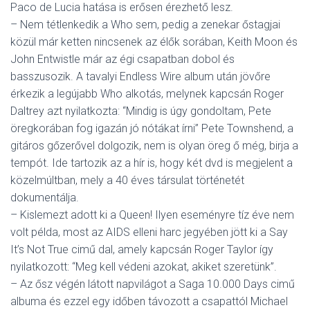
L
Paco de Lucia hatása is erősen érezhető lesz.
Á
– Nem tétlenkedik a Who sem, pedig a zenekar őstagjai
S
közül már ketten nincsenek az élők sorában, Keith Moon és
A
John Entwistle már az égi csapatban dobol és
basszusozik. A tavalyi Endless Wire album után jövőre
érkezik a legújabb Who alkotás, melynek kapcsán Roger
Daltrey azt nyilatkozta: “Mindig is úgy gondoltam, Pete
öregkorában fog igazán jó nótákat írni” Pete Townshend, a
gitáros gőzerővel dolgozik, nem is olyan öreg ő még, birja a
tempót. Ide tartozik az a hír is, hogy két dvd is megjelent a
közelmúltban, mely a 40 éves társulat történetét
dokumentálja.
– Kislemezt adott ki a Queen! Ilyen eseményre tíz éve nem
volt példa, most az AIDS elleni harc jegyében jött ki a Say
It’s Not True cimű dal, amely kapcsán Roger Taylor így
nyilatkozott: “Meg kell védeni azokat, akiket szeretünk”.
– Az ősz végén látott napvilágot a Saga 10.000 Days cimű
albuma és ezzel egy időben távozott a csapattól Michael