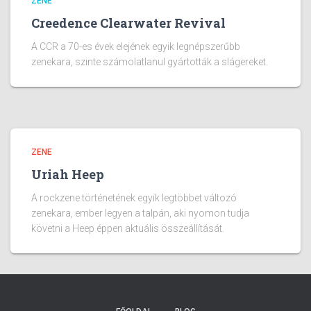
ZENE
Creedence Clearwater Revival
A CCR a 70-es évek elejének egyik legnépszerűbb
zenekara, szinte számolatlanul gyártották a slágereket.
ZENE
Uriah Heep
A rockzene történetének egyik legtöbbet változó
zenekara, ember legyen a talpán, aki nyomon tudja
követni a Heep éppen aktuális összeállítását.