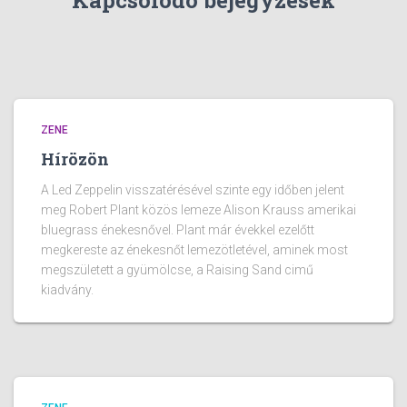
Kapcsolódó bejegyzések
ZENE
Hírözön
A Led Zeppelin visszatérésével szinte egy időben jelent
meg Robert Plant közös lemeze Alison Krauss amerikai
bluegrass énekesnővel. Plant már évekkel ezelőtt
megkereste az énekesnőt lemezötletével, aminek most
megszületett a gyümölcse, a Raising Sand cimű
kiadvány.