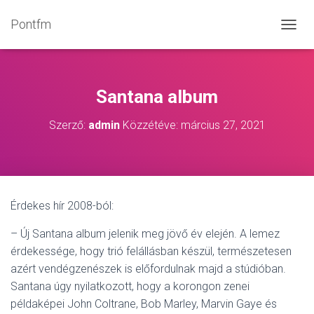
Pontfm
N
A
V
I
G
Santana album
Á
C
Szerző:
admin
Közzétéve:
március 27, 2021
I
Ó
B
E
-
/
Érdekes hír 2008-ból:
K
I
– Új Santana album jelenik meg jövő év elején. A lemez
K
A
érdekessége, hogy trió felállásban készül, természetesen
P
azért vendégzenészek is előfordulnak majd a stúdióban.
C
Santana úgy nyilatkozott, hogy a korongon zenei
S
O
példaképei John Coltrane, Bob Marley, Marvin Gaye és