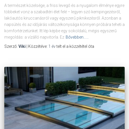
A természet közelsége, a friss levegő és a nyugalom élménye egyre
többeket vonz a szabadtéri élet felé – legyen szó kempingezésről,
lakóautós kiruccanásról vagy egyszerű piknikezésről. Azonban a
napsütés és az időjárás változékonysága könnyen próbára teheti a
komfortérzetünket. Itt lép képbe egy sokoldalú, mégis egyszerű
megoldás: a vízálló napvitorla. Ez
Bővebben……
Szerző:
Viki
| Közzétéve:
1 év
telt el a közzététel óta