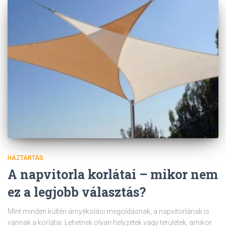
HÁZTARTÁS
A napvitorla korlátai – mikor nem
ez a legjobb választás?
Mint minden kültéri árnyékolási megoldásnak, a napvitorlának is
vannak a korlátai. Lehetnek olyan helyzetek vagy területek, amikor