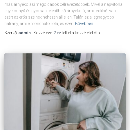
más árnyékolási megoldások célravezetőbbek. Mivel a napvitorla
egy könnyű és gyorsan telepíthető árnyékoló, ami textilből van,
ezért az erős szélnek nehezen áll ellen. Talán ez a legnagyobb
hátrány, ami elmondható róla, és ezért
Bővebben……
Szerző:
admin
| Közzétéve:
2 év
telt el a közzététel óta