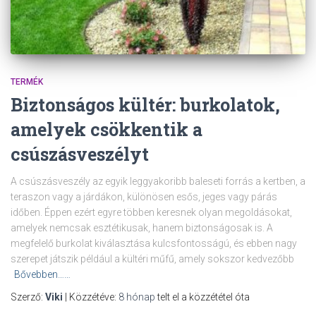
TERMÉK
Biztonságos kültér: burkolatok,
amelyek csökkentik a
csúszásveszélyt
A csúszásveszély az egyik leggyakoribb baleseti forrás a kertben, a
teraszon vagy a járdákon, különösen esős, jeges vagy párás
időben. Éppen ezért egyre többen keresnek olyan megoldásokat,
amelyek nemcsak esztétikusak, hanem biztonságosak is. A
megfelelő burkolat kiválasztása kulcsfontosságú, és ebben nagy
szerepet játszik például a kültéri műfű, amely sokszor kedvezőbb
Bővebben……
Szerző:
Viki
| Közzétéve:
8 hónap
telt el a közzététel óta