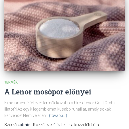
TERMÉK
A Lenor mosópor előnyei
Ki ne ismerné fel ezer termék közül is a híres Lenor Gold Orchid
illatot?! Az egyik legemblematikusabb ruhaillat, amely sokak
kedvence! Nem véletlen!
(tovább…)
Szerző:
admin
| Közzétéve:
4 év
telt el a közzététel óta