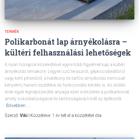
TERMÉK
Polikarbonát lap árnyékolásra –
kültéri felhasználási lehetőségek
A nyári hónapok közeledtével egyre több figyelmet kap a kültéri
árnyékolás témaköre. Legyen szó teraszról, gépkocsibeállóról
vagy kerti pihenőről, a hatékony és tartós árnyékolás nemcsak
kényelmi, hanem esztétikai és funkcionális kérdés is. Az utóbbi
évek egyik legnépszerűbb anyaga ezen a területen a polikarbonát,
amely sokoldalúságával és tartósságával hódít az építkezők
Bővebben……
Szerző:
Viki
| Közzétéve:
1 év
telt el a közzététel óta