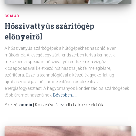
CSALÁD
Hőszivattyús szárítógép
előnyeiről
A hőszivattyús szárítógépek a hűtőgépekhez hasonló elven
működnek. A levegőt egy zárt rendszerben tartva keringetik,
miközben a speciális hőszivattyú rendszerrel a vízgőz
kicsapódásával keletkező hőt használják fel melegítésre,
szárításra. Ezzel a technológiával a készülék gyakorlatilag
újrahasznosítja a hőt, ami jelentősen csökkenti az
energiafogyasztást. A hagyományos kondenzációs szárítógépek
több áramot használnak
Bővebben……
Szerző:
admin
| Közzétéve:
2 év
telt el a közzététel óta